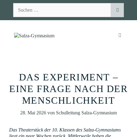
Zum
Suchen
Inhalt
nach:
springen
MENÜ
DAS EXPERIMENT –
EINE FRAGE NACH DER
MENSCHLICHKEIT
28. Mai 2026
von
Schulleitung Salza-Gymnasium
Das Theaterstück der 10. Klassen des Salza-Gymnasiums
liegt ein paar Wochen zurück. Mittlerweile haben die