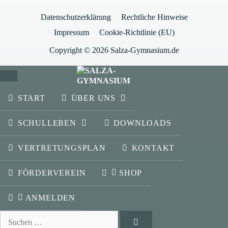
Datenschutzerklärung
Rechtliche Hinweise
Impressum
Cookie-Richtlinie (EU)
Copyright © 2026 Salza-Gymnasium.de
SCHLIESSEN
START
ÜBER UNS
SCHULLEBEN
DOWNLOADS
VERTRETUNGSPLAN
KONTAKT
FÖRDERVEREIN
SHOP
ANMELDEN
Suchen
nach: