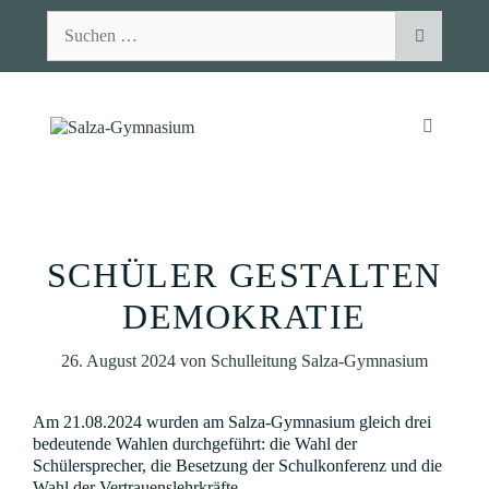
Zum
Suchen
Inhalt
nach:
springen
MENÜ
SCHÜLER GESTALTEN
DEMOKRATIE
26. August 2024
von
Schulleitung Salza-Gymnasium
Am 21.08.2024 wurden am Salza-Gymnasium gleich drei
bedeutende Wahlen durchgeführt: die Wahl der
Schülersprecher, die Besetzung der Schulkonferenz und die
Wahl der Vertrauenslehrkräfte.